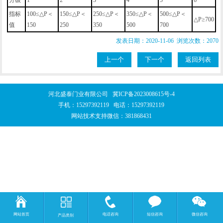
指标
100≤△P＜
150≤△P＜
250≤△P＜
350≤△P＜
500≤△P＜
△P≥700
值
150
250
350
500
700
发表日期：2020-11-06 浏览次数：2070
上一个
下一个
返回列表
河北盛泰门业有限公司
冀ICP备2023008615号-4
手机：
15297392119
电话：
15297392119
网站技术支持微信：381868431
网站首页
电话咨询
短信咨询
微信咨询
产品类别