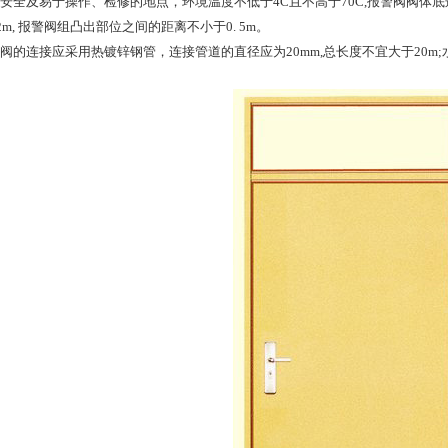
在安全及易于操作、检修的地点，环境温度不低于4C且不高于70C,报警阀阀体底边距
2m, 报警阀组凸出部位之间的距离不小于0. 5m。
警阀的连接应采用热镀锌钢管，连接管道的直径应为20mm,总长度不宜大于20m;水
。