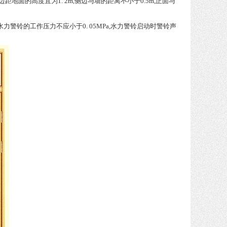
地面的高度宜为1. 2m,侧边与墙的距离不小于0.5m,正面与
力警铃的工作压力不应小于0. 05MPa,水力警铃启动时警铃声