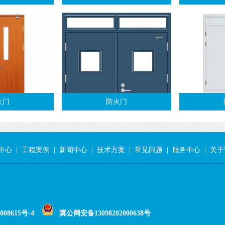
火门
防火门
中心
|
工程案例
|
新闻中心
|
技术方案
|
常见问题
|
服务中心
|
关于
008615号-4
冀公网安备13098202000638号