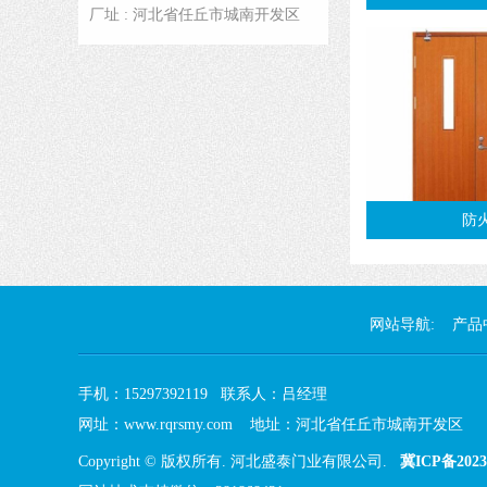
厂址 : 河北省任丘市城南开发区
防
网站导航:
产品
手机：15297392119 联系人：吕经理
网址：www.rqrsmy.com 地址：河北省任丘市城南开发区
Copyright © 版权所有. 河北盛泰门业有限公司.
冀ICP备2023