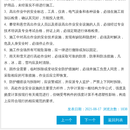
护用品，未经落实不得进行施工。
3、高出作业中的安全标志，工具，仪表，电气设备和各种设备，必须在施工前
加以检查，确认其完好，方能投入使用。
4、攀登和悬空高出作业人员以及搭设高出作业安全设施的人员，必须经过专业
技术培训及专业考试合格，持证上岗，必须定期进行体格检查。
5、施工中对高出作业的安全技术设施，发现有缺陷和隐患时，必须及时解决，
危及人身安全时，必须停止作业。
6、施工作业场所有可能坠落物，应一律进行撤除或加以固定。
7、雨天和雪天进行高处作业时，必须采取可靠的防滑，防寒和防冻措施，凡
水，冰，霜，雪均应及时清除。
8、因作业需要，临时拆除或变动安全防护措施时，必须井施工负责人同意，并
采取相应的可靠措施，作业后应立即恢复。
9、防护棚搭设与拆除时，应设警戒区，并应派专人监护，严禁上下同时拆除。
10、高处作业安全设施的主要受力杆件，力学计算按一般结构力学公式，强度及
挠度计算按现行有关规范进行，但钢受弯构件的强度计算不考虑塑性影响，构造
上应符合现行的相应规范的要求。
发表日期：2021-08-17 浏览次数：1838
上一个
下一个
返回列表