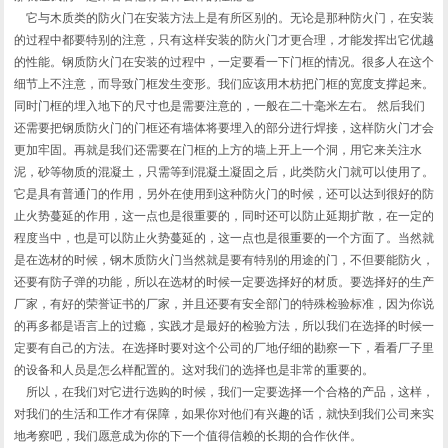
它与木质类的防火门在安装方法上是有所区别的。无论是那种防火门，在安装
的过程中都要特别的注意，只有这样安装的防火门才更合理，才能发挥出它优越
的性能。钢质防火门在安装的过程中，一定要看一下门框的情况。很多人在这个
细节上不注意，而导致门框发生变形。我们应该用木枋把门框的宽度支撑起来。
同时门框的埋入地下的尺寸也是需要注意的，一般在二十毫米左右。 然后我们
还需要把钢质防火门的门框还有墙体将要埋入的部分进行焊接，这样防火门才会
更加牢固。再就是我们还需要在门框的上方的墙上开上一个洞，用它来关注水
泥，砂等物质的混凝土，只需等到混凝土凝固之后，此类防火门就可以使用了。
它是具有普通门的作用，另外在使用到这种防火门的时候，还可以达到很好的防
止火势蔓延的作用，这一点也是很重要的，同时还可以防止延期扩散，在一定的
程度当中，也是可以防止火势蔓延的，这一点也是很重要的一个方面了。当然就
是在选材的时候，钢木质防火门当然就是要有特别的用途的门，不但要能防火，
还要有防子弹的功能，所以在选材的时候一定要选择好的材质。要选择好的生产
厂家，有好的荣誉证书的厂家，并且还要有安全部门的特殊检验标准，因为你说
的再多都是语言上的过瘾，实践才是最好的检验方法，所以我们在选择的时候一
定要有自己的方法。在选择时要对这个公司的厂地仔细的勘察一下，看看厂子里
的设备和人员是怎么样配置的。这对我们的选择也是非常的重要的。
所以，在我们对它进行选购的时候，我们一定要选择一个合格的产品，这样，
对我们的生活和工作才有保障，如果你对他们有兴趣的话，就快到我们公司来实
地考察吧，我们愿意成为你的下一个值得信赖的长期的合作伙伴。